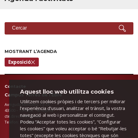
CERCADOR
Cercar
MOSTRANT L’AGENDA
Exposició
Contacte
Aquest lloc web utilitza cookies
Campus Terres de l’Ebre
Utilitzem cookies pròpies i de tercers per millorar
Avinguda Remolins, 13-15
l’experiència d’usuari, analitzar el trànsit, la vostra
43500 – Tortosa, Tarragona
navegació al web i personalitzar el contingut.
cte.direccio@urv.cat
Podeu “Acceptar totes les cookies”, “Configurar
Telèfon: 977 464 000
les cookies” que voleu acceptar o bé “Rebutjar-les
totes” (excepte les cookies tècniques que són