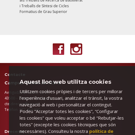
als Treballs de Recerca de Batxillerat
i Treballs de Síntesi de Cicles
Formatius de Grau Superior
Contacte
Aquest lloc web utilitza cookies
Campus Terres de l’Ebre
Utilitzem cookies pròpies i de tercers per millorar
Avinguda Remolins, 13-15
l’experiència d’usuari, analitzar el trànsit, la vostra
43500 – Tortosa, Tarragona
cte.direccio@urv.cat
navegació al web i personalitzar el contingut.
Telèfon: 977 464 000
Podeu “Acceptar totes les cookies”, “Configurar
les cookies” que voleu acceptar o bé “Rebutjar-les
totes” (excepte les cookies tècniques que són
necessàries). Consulteu la nostra
política de
Dreceres