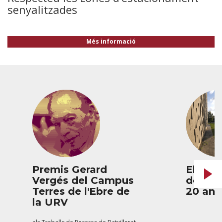
senyalitzades
Més informació
Premis Gerard
El Cam
Vergés del Campus
de l’E
Terres de l'Ebre de
20 any
la URV