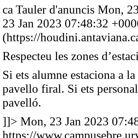
ca
Tauler d'anuncis
Mon, 23
23 Jan 2023 07:48:32 +000
(https://houdini.antaviana.ca
Respecteu les zones d’estac
Si ets alumne estaciona a l
pavello firal. Si ets persona
pavelló.
]]>
Mon, 23 Jan 2023 07:4
https://www.campusebre.urv.